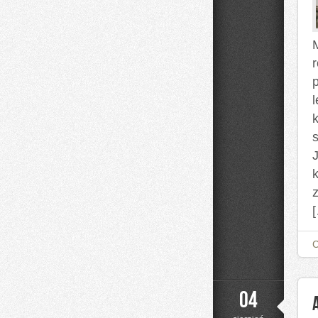
M
s
04