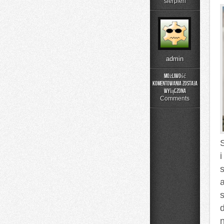
sierpień
admin
Możliwość
komentowania
została
Amatorzy
wyłączona
na
Comments
Start