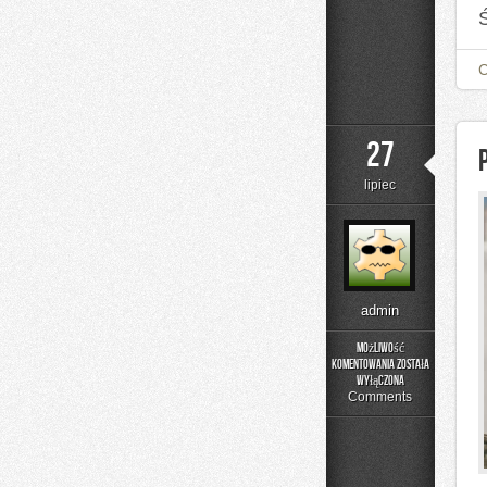
27
lipiec
admin
Możliwość
komentowania
została
Paintball
wyłączona
i
Comments
Laser
Tag