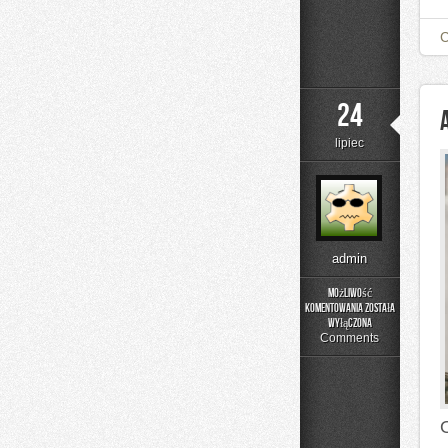
24
lipiec
admin
Możliwość
komentowania
została
Afryka
wyłączona
Kraj
Comments
po
Kraju