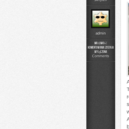
sierpień
admin
Możliwość
komentowania
została
Jazz
wyłączona
i
Comments
Improwizacja
s