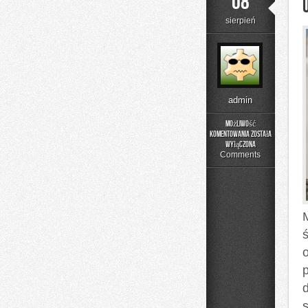
08
sierpień
admin
Możliwość
komentowania
została
Układanie
wyłączona
jadłospisu
Comments