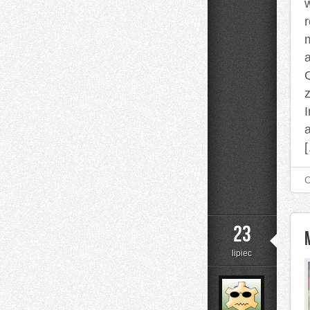
r
I
23
lipiec