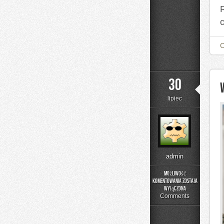
30
lipiec
admin
Możliwość
komentowania
została
Współczesna
wyłączona
Proza
Comments
i
Poezja