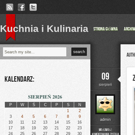
Kuchnia i Kulinaria
Strona główna
Archi
Auth
09
Kalendarz:
sierpień
SIERPIEŃ 2026
P
W
Ś
C
P
S
N
1
2
3
4
5
6
7
8
9
admin
10
11
12
13
14
15
16
17
18
19
20
21
22
23
Możliwość
24
25
26
27
28
29
30
komentowania
została