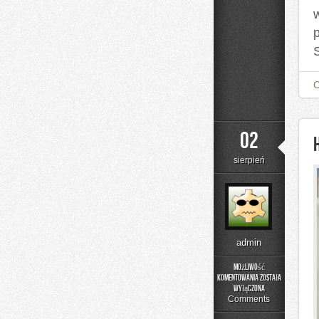
02
sierpień
admin
Możliwość
komentowania
została
Himalaje
wyłączona
(Azja)
Comments