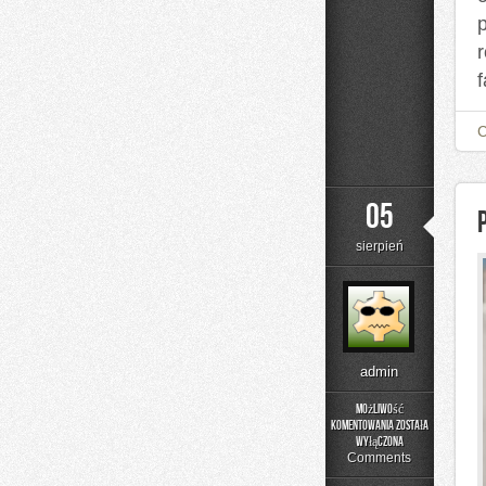
05
sierpień
admin
Możliwość
komentowania
została
Poradniki
wyłączona
Fotograficzne
Comments