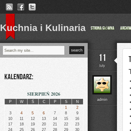
Kuchnia i Kulinaria
Strona główna
Archi
11
luty
Kalendarz:
SIERPIEŃ 2026
admin
P
W
Ś
C
P
S
N
1
2
3
4
5
6
7
8
9
10
11
12
13
14
15
16
17
18
19
20
21
22
23
24
25
26
27
28
29
30