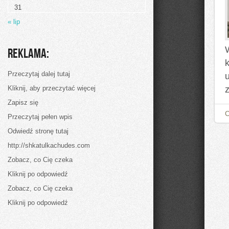
Kuchnię
31
Kubańską:
Ryż
« lip
z
Fasolą
Reklama:
k
Przeczytaj dalej tutaj
Kliknij, aby przeczytać więcej
Zapisz się
Przeczytaj pełen wpis
Odwiedź stronę tutaj
http://shkatulkachudes.com
Zobacz, co Cię czeka
Kliknij po odpowiedź
Zobacz, co Cię czeka
Kliknij po odpowiedź