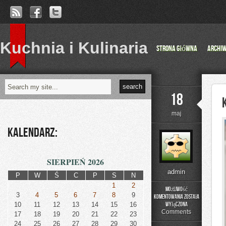
Kuchnia i Kulinaria
Strona główna
Archi
18
maj
Kalendarz:
SIERPIEŃ 2026
admin
P
W
Ś
C
P
S
N
1
2
Możliwość
3
4
5
6
7
8
9
komentowania
została
Kuchnia
10
11
12
13
14
15
16
wyłączona
węgierska:
Comments
17
18
19
20
21
22
23
Sekrety
24
25
26
27
28
29
30