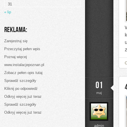
Kuchnię
31
Kubańską:
Ryż
« lip
z
Fasolą
Reklama:
k
Zarejestruj się
Przeczytaj pełen wpis
Poznaj więcej
www.instalacjepoznan.pl
Zobacz pełen opis tutaj
Sprawdź szczegóły
01
Kliknij po odpowiedź
maj
Odkryj więcej już teraz
Sprawdź szczegóły
Odkryj więcej już teraz
admin