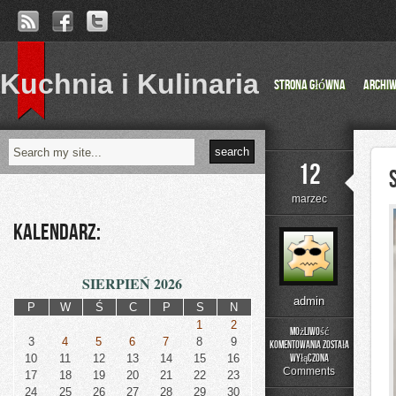
Kuchnia i Kulinaria
Strona główna
Archi
12
marzec
Kalendarz:
SIERPIEŃ 2026
admin
P
W
Ś
C
P
S
N
1
2
Możliwość
3
4
5
6
7
8
9
komentowania
została
Smakowita
10
11
12
13
14
15
16
wyłączona
Kuchnia
Comments
17
18
19
20
21
22
23
Brazylijska:
24
25
26
27
28
29
30