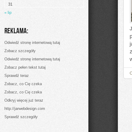
dietą
31
ketogenną!
Poradnik
« lip
dla
początkujących
Reklama:
p
Odwiedź stronę internetową tutaj
Zobacz szczegóły
Odwiedź stronę internetową tutaj
Zobacz pełen tekst tutaj
Sprawdź teraz
Zobacz, co Cię czeka
Zobacz, co Cię czeka
Odkryj więcej już teraz
http://jarwebdesign.com
Sprawdź szczegóły