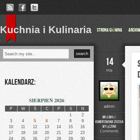
Kuchnia i Kulinaria
Strona główna
Archi
14
maj
Kalendarz:
SIERPIEŃ 2026
admin
P
W
Ś
C
P
S
N
1
2
Możliwość
3
4
5
6
7
8
9
komentowania
została
Smakowita
10
11
12
13
14
15
16
wyłączona
Kuchnia
Comments
17
18
19
20
21
22
23
Meksykańska:
24
25
26
27
28
29
30