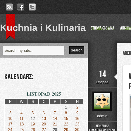
Kuchnia i Kulinaria
Strona główna
Archi
Arch
14
Kalendarz:
listopad
LISTOPAD 2025
P
W
Ś
C
P
S
N
1
2
3
4
5
6
7
8
9
admin
10
11
12
13
14
15
16
17
18
19
20
21
22
23
Możliwość
24
25
26
27
28
29
30
komentowania
została