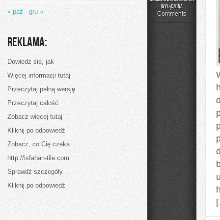
W
wyłączona
« paź
gru »
jaki
Comments
sposób
zakupić
taniej
Reklama:
różnego
rodzaju
produkty?
Dowiedz się, jak
Więcej informacji tutaj
Przeczytaj pełną wersję
Przeczytaj całość
Zobacz więcej tutaj
Kliknij po odpowiedź
p
Zobacz, co Cię czeka
d
http://isfahan-tile.com
b
Sprawdź szczegóły
Kliknij po odpowiedź