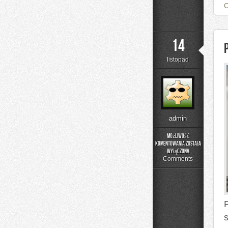
14
listopad
admin
Możliwość
komentowania
została
Portugalia
wyłączona
i
Comments
Izrael