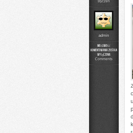
styczeń
admin
Możliwość
komentowania
została
Budowanie
wyłączona
związku
Comments
Z
r