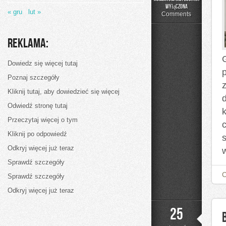
Miejsca
wyłączona
« gru
lut »
z
Comments
listy
UNESCO
Reklama:
Dowiedz się więcej tutaj
Poznaj szczegóły
Kliknij tutaj, aby dowiedzieć się więcej
d
Odwiedź stronę tutaj
Przeczytaj więcej o tym
c
Kliknij po odpowiedź
Odkryj więcej już teraz
w
Sprawdź szczegóły
Sprawdź szczegóły
Odkryj więcej już teraz
25