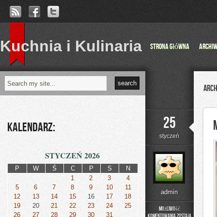
Kuchnia i Kulinaria
Strona główna
Archi
Arch
25
Kalendarz:
styczeń
STYCZEŃ 2026
P
W
Ś
C
P
S
N
1
2
3
4
5
6
7
8
9
10
11
admin
12
13
14
15
16
17
18
19
20
21
22
23
24
25
Możliwość
26
27
28
29
30
31
komentowania
została