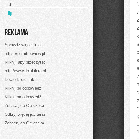
łączy
31
się
ów
« lip
ciepło
ogniska
pokojowego?
Jak
Reklama:
najbardziej
Sprawdź więcej tutaj
https://palmtreeview.pl
Kliknij, aby przeczytać
http://www.dojubilera.pl
Dowiedz się, jak
m
Kliknij po odpowiedź
Kliknij po odpowiedź
Zobacz, co Cię czeka
Odkryj więcej już teraz
Zobacz, co Cię czeka