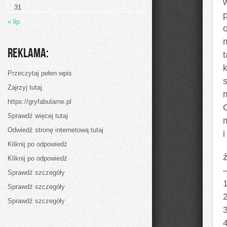
warto
w
31
rozwijać
swoją
« lip
firmę?
Reklama:
k
Przeczytaj pełen wpis
Zajrzyj tutaj
https://gryfabularne.pl
Sprawdź więcej tutaj
Odwiedź stronę internetową tutaj
i
Kliknij po odpowiedź
ź
Kliknij po odpowiedź
Sprawdź szczegóły
Sprawdź szczegóły
Sprawdź szczegóły