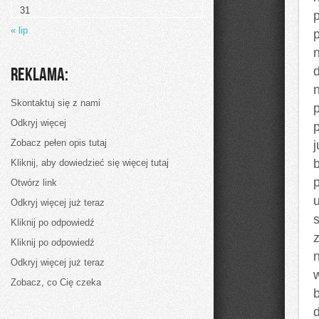
na
31
jakąś
znaczną
« lip
dokuczliwość
oczywistym
odruchem
jest
Reklama:
wizytacja
u
doktora
Skontaktuj się z nami
dziecięcego
Odkryj więcej
Zobacz pełen opis tutaj
Kliknij, aby dowiedzieć się więcej tutaj
Otwórz link
Odkryj więcej już teraz
Kliknij po odpowiedź
Kliknij po odpowiedź
Odkryj więcej już teraz
Zobacz, co Cię czeka