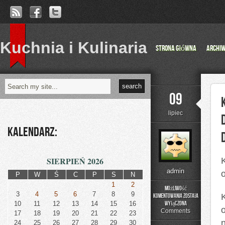
Kuchnia i Kulinaria
Strona główna
Archi
09
lipiec
Kalendarz:
SIERPIEŃ 2026
admin
P
W
Ś
C
P
S
N
1
2
Możliwość
3
4
5
6
7
8
9
komentowania
została
Kiedy
10
11
12
13
14
15
16
wyłączona
potomek
Comments
17
18
19
20
21
22
23
zapada
24
25
26
27
28
29
30