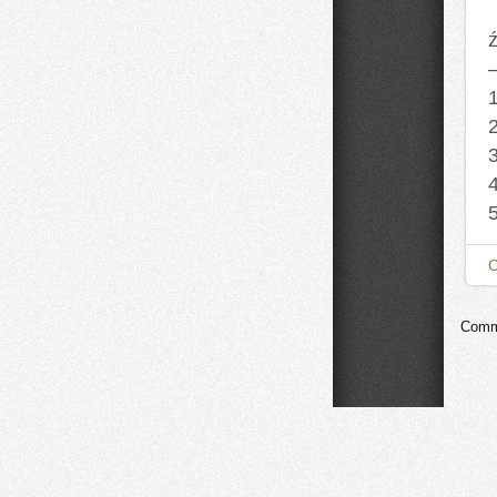
ź
Comme