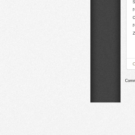
r
c
z
Comme