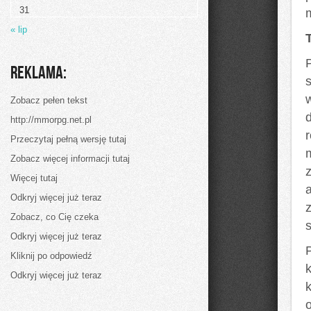
wnętrza
31
–
jak
« lip
wybrać
idealne
wyposażenie
domu?
Reklama:
Zobacz pełen tekst
http://mmorpg.net.pl
Przeczytaj pełną wersję tutaj
Zobacz więcej informacji tutaj
Więcej tutaj
a
Odkryj więcej już teraz
Zobacz, co Cię czeka
Odkryj więcej już teraz
Kliknij po odpowiedź
Odkryj więcej już teraz
o