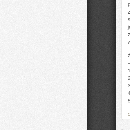
z
z
ź