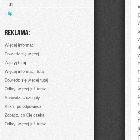
to
31
skorzystać
jesteśmy
« lip
w
stanie
w
chwili,
Reklama:
kiedy
tak
właściwie
Więcej informacji
przebywamy
nad
Dowiedz się więcej
w
morzem
Zajrzyj tutaj
d
Więcej informacji tutaj
d
Dowiedz się więcej tutaj
Odkryj więcej już teraz
Sprawdź szczegóły
r
Kliknij po odpowiedź
Zobacz, co Cię czeka
Odkryj więcej już teraz