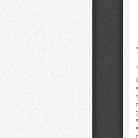
 
 
 
 
 
<
<
D
s
p
‌
⁣