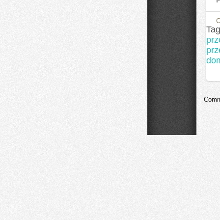
Tag
pr
prz
do
Comme