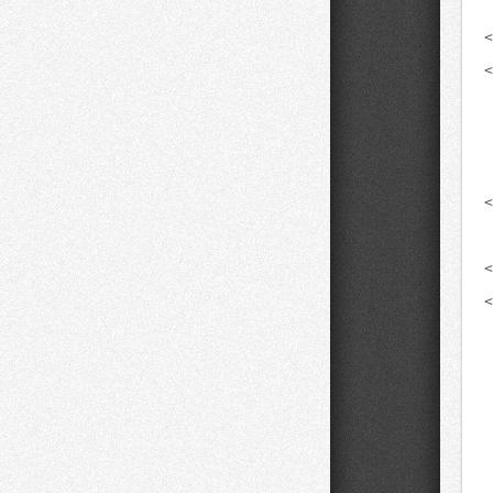
<
<
 
 
 
<
<
<
 
 
 
 
 