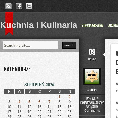
Kuchnia i Kulinaria
Strona główna
Archi
09
lipiec
Kalendarz:
SIERPIEŃ 2026
admin
d
P
W
Ś
C
P
S
N
1
2
Możliwość
3
4
5
6
7
8
9
komentowania
została
W
10
11
12
13
14
15
16
wyłączona
dotychczasowych
Comments
17
18
19
20
21
22
23
czasach
24
25
26
27
28
29
30